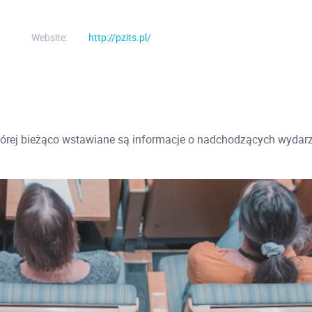
Website:
http://pzits.pl/
której bieżąco wstawiane są informacje o nadchodzących wydar